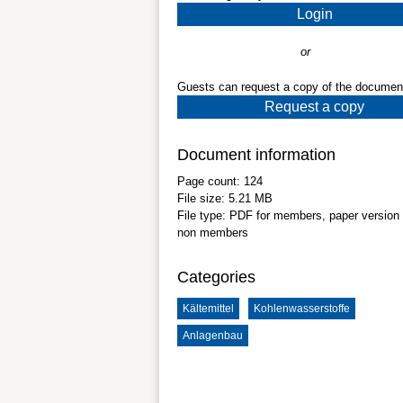
Login
or
Guests can request a copy of the documen
Request a copy
Document information
Page count:
124
File size:
5.21 MB
File type:
PDF
for members, paper version 
non members
Categories
Kältemittel
Kohlenwasserstoffe
Anlagenbau