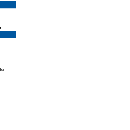
t.
for