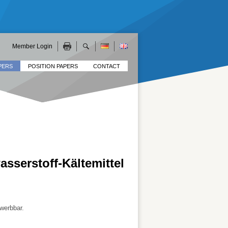
Member Login
PERS
POSITION PAPERS
CONTACT
sserstoff-Kältemittel
werbbar.