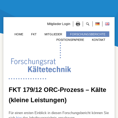
Mitglieder Login
HOME
FKT
MITGLIEDER
FORSCHUNGSBERICHTE
POSITIONSPAPIERE
KONTAKT
FKT 179/12 ORC-Prozess – Kälte
(kleine Leistungen)
Für einen ersten Einblick in diesen Forschungsbericht können Sie
sich
hier
das Inhaltsverzeichnis anschauen.