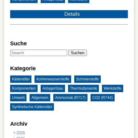
Details
Suche
Suchen
Kategorie
Kältemittel
Kohlenwasserstoffe
Schmierstoffe
Komponenten
Anlagenbau
Thermodynamik
Werkstoffe
Umwelt
Allgemein
Ammoniak (R717)
CO2 (R744)
Synthetische Kältemittel
Archiv
2026