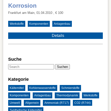
Korrosion
Frankfurt am Main, 01.04.2010
, € 100
Werkstoffe
Komponenten
Anlagenbau
Details
Suche
Suchen
Kategorie
Kältemittel
Kohlenwasserstoffe
Schmierstoffe
Komponenten
Anlagenbau
Thermodynamik
Werkstoffe
Umwelt
Allgemein
Ammoniak (R717)
CO2 (R744)
Synthetische Kältemittel