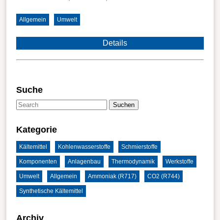
Allgemein
Umwelt
Details
Suche
Suchen
Kategorie
Kältemittel
Kohlenwasserstoffe
Schmierstoffe
Komponenten
Anlagenbau
Thermodynamik
Werkstoffe
Umwelt
Allgemein
Ammoniak (R717)
CO2 (R744)
Synthetische Kältemittel
Archiv