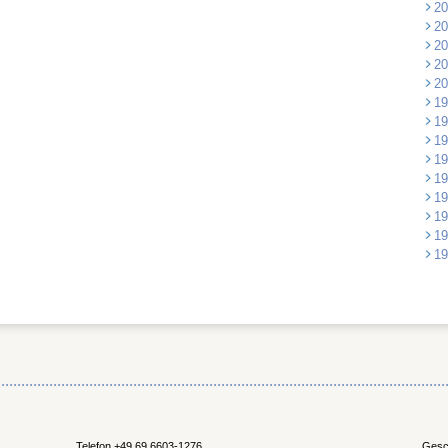
20
20
20
20
20
19
19
19
19
19
19
19
19
19
Telefon +49 69 6603-1276
Gesch