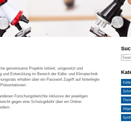
Suc
che gemeinsame Projekte initiiert, umgesetzt und
Kat
g und Entwicklung im Bereich der Kälte- und Klimatechnik
hungsrats erhalten über ein Passwort Zugriff auf hinterlegte
Kälte
Präsentationen.
Schm
handenen Forschungsberichte inklusive der jeweiligen
Ther
icht gegen eine Schutzgebühr über ein Online-
ordern.
Allg
Synth