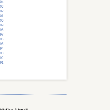
04
03
02
01
00
99
98
97
96
95
94
93
92
91
äftsführer: Robert Hild