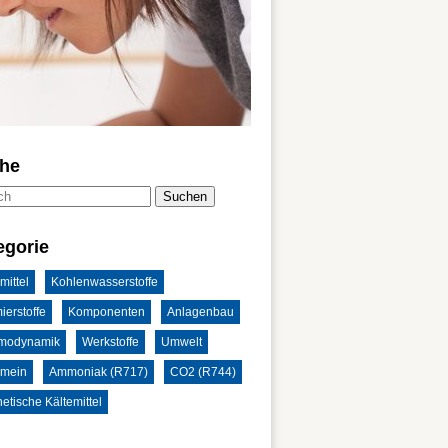
he
Suchen
egorie
mittel
Kohlenwasserstoffe
ierstoffe
Komponenten
Anlagenbau
modynamik
Werkstoffe
Umwelt
emein
Ammoniak (R717)
CO2 (R744)
etische Kältemittel