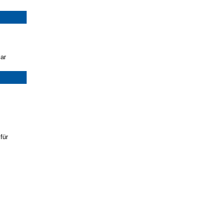
ar
für