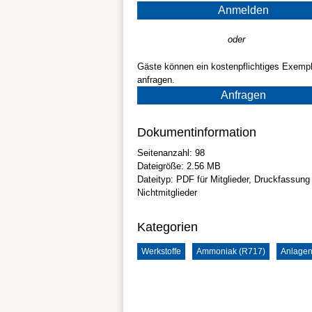
Anmelden
oder
Gäste können ein kostenpflichtiges Exempl
anfragen.
Anfragen
Dokumentinformation
Seitenanzahl:
98
Dateigröße:
2.56 MB
Dateityp:
PDF
für Mitglieder, Druckfassung 
Nichtmitglieder
Kategorien
Werkstoffe
Ammoniak (R717)
Anlage