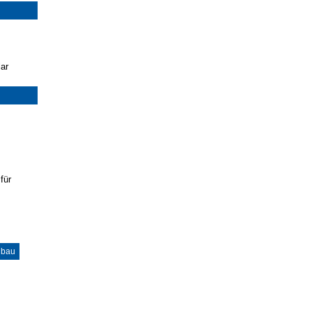
ar
für
nbau