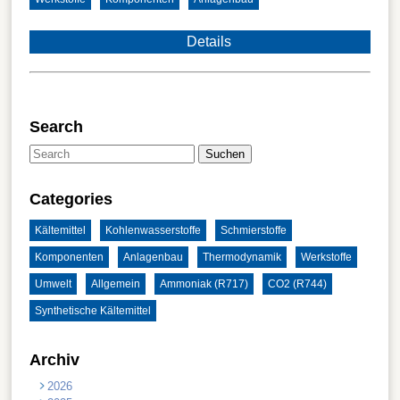
Details
Search
Suchen
Categories
Kältemittel
Kohlenwasserstoffe
Schmierstoffe
Komponenten
Anlagenbau
Thermodynamik
Werkstoffe
Umwelt
Allgemein
Ammoniak (R717)
CO2 (R744)
Synthetische Kältemittel
Archiv
2026