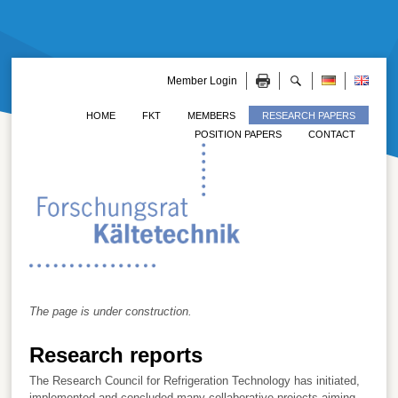
Member Login
HOME
FKT
MEMBERS
RESEARCH PAPERS
POSITION PAPERS
CONTACT
The page is under construction.
Research reports
The Research Council for Refrigeration Technology has initiated,
implemented and concluded many collaborative projects aiming