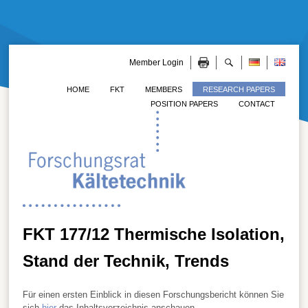
Member Login
HOME
FKT
MEMBERS
RESEARCH PAPERS
POSITION PAPERS
CONTACT
FKT 177/12 Thermische Isolation,
Stand der Technik, Trends
Für einen ersten Einblick in diesen Forschungsbericht können Sie
sich
hier
das Inhaltsverzeichnis anschauen.