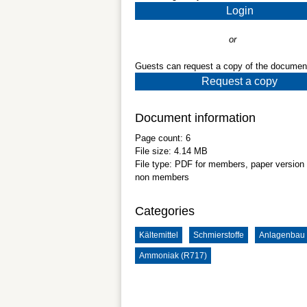
Login
or
Guests can request a copy of the documen
Request a copy
Document information
Page count:
6
File size:
4.14 MB
File type:
PDF
for members, paper version 
non members
Categories
Kältemittel
Schmierstoffe
Anlagenbau
Ammoniak (R717)