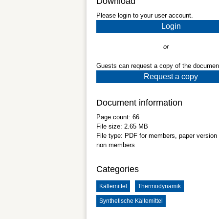
Download
Please login to your user account.
Login
or
Guests can request a copy of the documen
Request a copy
Document information
Page count:
66
File size:
2.65 MB
File type:
PDF
for members, paper version 
non members
Categories
Kältemittel
Thermodynamik
Synthetische Kältemittel