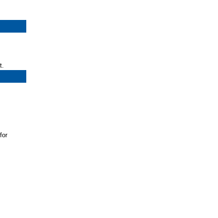
t.
for