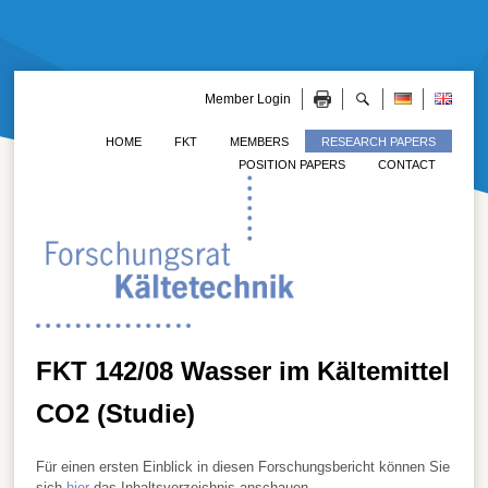
Member Login
HOME
FKT
MEMBERS
RESEARCH PAPERS
POSITION PAPERS
CONTACT
FKT 142/08 Wasser im Kältemittel
CO2 (Studie)
Für einen ersten Einblick in diesen Forschungsbericht können Sie
sich
hier
das Inhaltsverzeichnis anschauen.