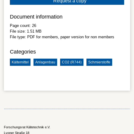
Request a copy
Document information
Page count:
26
File size:
1.51 MB
File type:
PDF
for members, paper version for non members
Categories
Kältemittel
Anlagenbau
CO2 (R744)
Schmierstoffe
Forschungsrat Kältetechnik e.V.
Lyoner Straße 18