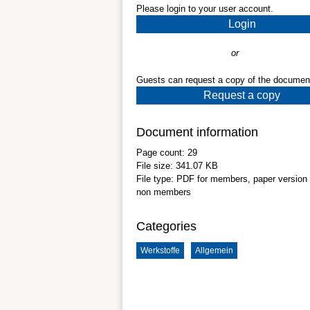
Please login to your user account.
Login
or
Guests can request a copy of the documen
Request a copy
Document information
Page count:
29
File size:
341.07 KB
File type:
PDF
for members, paper version 
non members
Categories
Werkstoffe
Allgemein