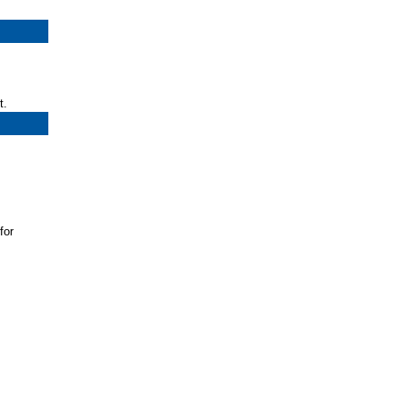
t.
for