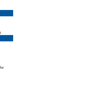
t.
for