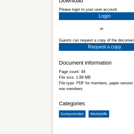
Download
Please login to your user account.
Login
or
Guests can request a copy of the documen
Request a copy
Document information
Page count:
44
File size:
1.89 MB
File type:
PDF
for members, paper version 
non members
Categories
Komponenten
Werkstoffe