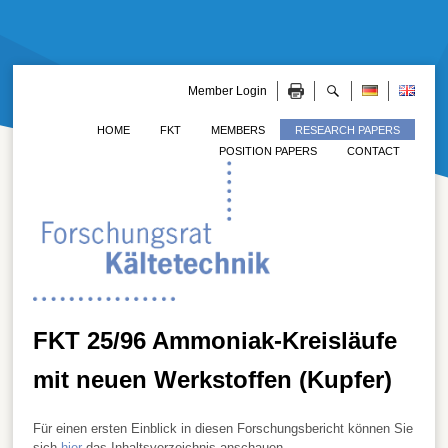
Member Login
HOME
FKT
MEMBERS
RESEARCH PAPERS
POSITION PAPERS
CONTACT
FKT 25/96 Ammoniak-Kreisläufe
mit neuen Werkstoffen (Kupfer)
Für einen ersten Einblick in diesen Forschungsbericht können Sie
sich
hier
das Inhaltsverzeichnis anschauen.