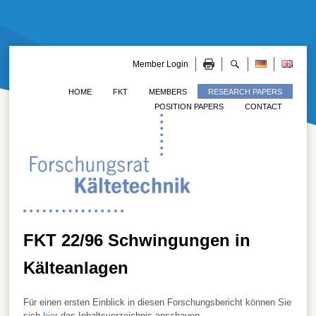
Member Login
HOME
FKT
MEMBERS
RESEARCH PAPERS
POSITION PAPERS
CONTACT
FKT 22/96 Schwingungen in
Kälteanlagen
Für einen ersten Einblick in diesen Forschungsbericht können Sie
sich
hier
das Inhaltsverzeichnis anschauen.